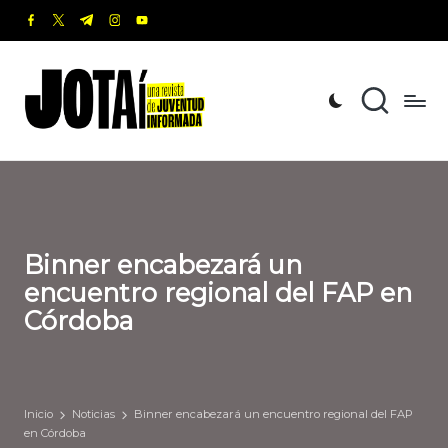
facebook.com
twitter.com
t.me
instagram.com
youtube.com
Saltar
al
J
Una
contenido
revista
o
de
t
Juventud
Informada
a
í
Binner encabezará un
encuentro regional del FAP en
Córdoba
Inicio
Noticias
Binner encabezará un encuentro regional del FAP
en Córdoba