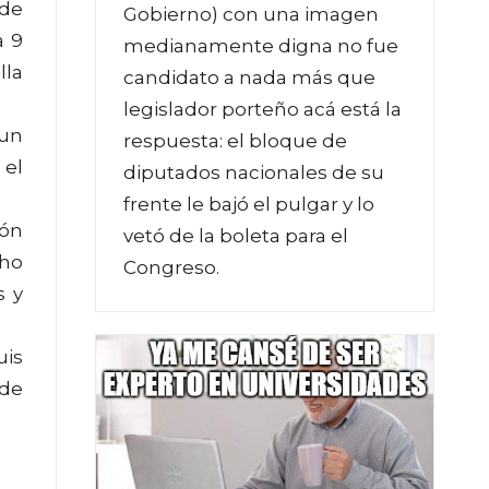
 de
Gobierno) con una imagen
a 9
medianamente digna no fue
lla
candidato a nada más que
legislador porteño acá está la
 un
respuesta: el bloque de
 el
diputados nacionales de su
frente le bajó el pulgar y lo
ión
vetó de la boleta para el
cho
Congreso.
s y
uis
 de