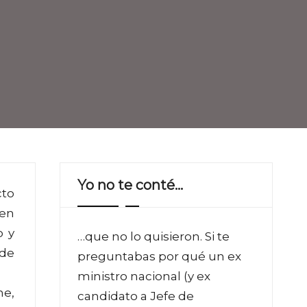
Yo no te conté…
cto
 en
o y
…que no lo quisieron. Si te
 de
preguntabas por qué un ex
ministro nacional (y ex
ne,
candidato a Jefe de