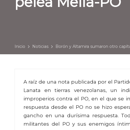
pelea Mella-PO
Inicio
Noticias
Borón y Altamira sumaron otro capítu
A raíz de una nota publicada por el Part
Lanata en tierras venezolanas, un ind
improperios contra el PO, en el que se inc
respuesta desde el PO no se hizo espera
gancho en una durísima respuesta. To
militantes del PO y sus enemigos ínt