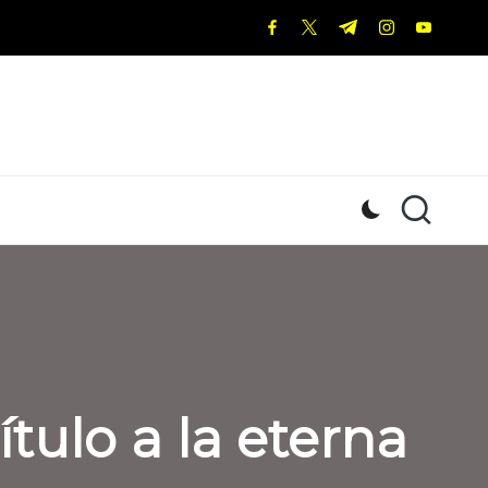
facebook.com
twitter.com
t.me
instagram.c
youtub
tulo a la eterna