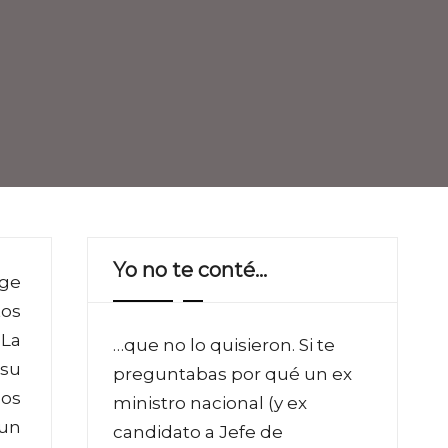
Yo no te conté…
rge
tos
 La
…que no lo quisieron. Si te
 su
preguntabas por qué un ex
los
ministro nacional (y ex
 un
candidato a Jefe de