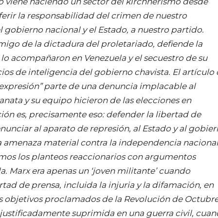
o viene haciendo un sector del kirchnerismo desde
erir la responsabilidad del crimen de nuestro
gobierno nacional y el Estado, a nuestro partido.
igo de la dictadura del proletariado, defiende la
 lo acompañaron en Venezuela y el secuestro de su
cios de inteligencia del gobierno chavista. El artículo
 expresión” parte de una denuncia implacable al
anata y su equipo hicieron de las elecciones en
ión es, precisamente eso: defender la libertad de
unciar al aparato de represión, al Estado y al gobie
na amenaza material contra la independencia naciona
mos los planteos reaccionarios con argumentos
la. Marx era apenas un ‘joven militante’ cuando
rtad de prensa, incluida la injuria y la difamación, en
s objetivos proclamados de la Revolución de Octubre
justificadamente suprimida en una guerra civil, cua