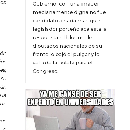
los
Gobierno) con una imagen
medianamente digna no fue
candidato a nada más que
legislador porteño acá está la
respuesta: el bloque de
diputados nacionales de su
ión
frente le bajó el pulgar y lo
ios
vetó de la boleta para el
es,
Congreso.
 su
aún
 la
 de
eos
que