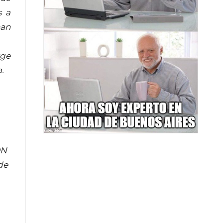
s a
han
rge
.
ON
de