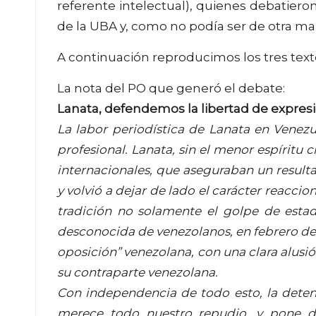
referente intelectual), quienes debatieron
de la UBA y, como no podía ser de otra ma
A continuación reproducimos los tres texto
La nota del PO que generó el debate:
Lanata, defendemos la libertad de expres
La labor periodística de Lanata en Vene
profesional. Lanata, sin el menor espíritu 
internacionales, que aseguraban un resulta
y volvió a dejar de lado el carácter reaccio
tradición no solamente el golpe de esta
desconocida de venezolanos, en febrero de
oposición” venezolana, con una clara alusi
su contraparte venezolana.
Con independencia de todo esto, la detenc
merece todo nuestro repudio, y pone de