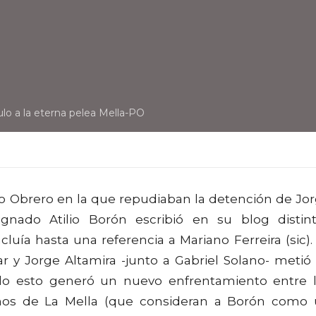
lo a la eterna pelea Mella-PO
ido Obrero en la que repudiaban la detención de Jo
ignado Atilio Borón escribió en su blog distin
luía hasta una referencia a Mariano Ferreira (sic).
r y Jorge Altamira -junto a Gabriel Solano- metió
do esto generó un nuevo enfrentamiento entre 
imos de La Mella (que consideran a Borón como