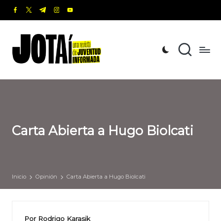
facebook.com
twitter.com
t.me
instagram.com
youtube.com
Saltar
al
J
Una
contenido
revista
o
de
t
Juventud
Informada
a
í
Carta Abierta a Hugo Biolcati
Inicio
Opinión
Carta Abierta a Hugo Biolcati
Por Rodrigo Karasik