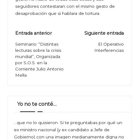
seguidores contestaran con el mismo gesto de
desaprobación que si hablara de tortura.
Navegación
Entrada anterior
Siguiente entrada
de
Seminario: “Distintas
El Operativo
lecturas sobre la crisis
Interferencias
entradas
mundial”, Organizada
por S.O.S. en la
Corriente Julio Antonio
Mella
Yo no te conté…
…que no lo quisieron. Si te preguntabas por qué un
ex ministro nacional (y ex candidato a Jefe de
Gobierno) con una imagen medianamente digna no