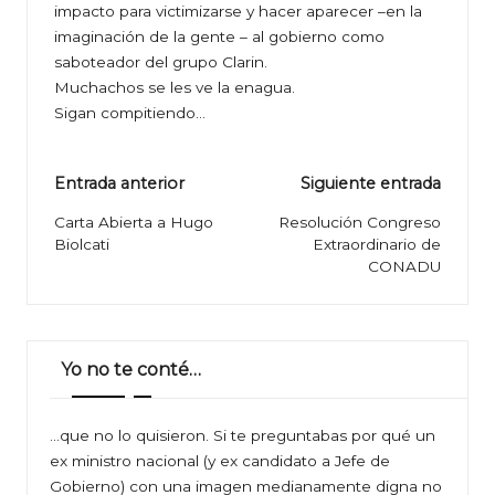
impacto para victimizarse y hacer aparecer –en la
imaginación de la gente – al gobierno como
saboteador del grupo Clarin.
Muchachos se les ve la enagua.
Sigan compitiendo…
Navegación
Entrada anterior
Siguiente entrada
de
Carta Abierta a Hugo
Resolución Congreso
Biolcati
Extraordinario de
entradas
CONADU
Yo no te conté…
…que no lo quisieron. Si te preguntabas por qué un
ex ministro nacional (y ex candidato a Jefe de
Gobierno) con una imagen medianamente digna no