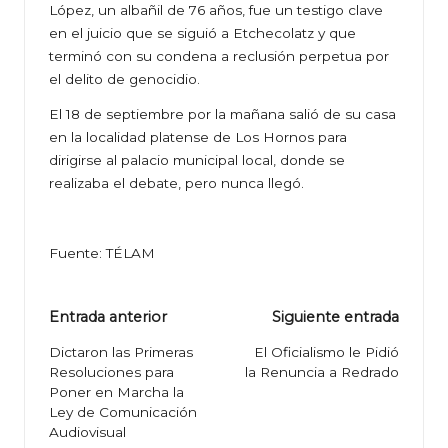
López, un albañil de 76 años, fue un testigo clave
en el juicio que se siguió a Etchecolatz y que
terminó con su condena a reclusión perpetua por
el delito de genocidio.
El 18 de septiembre por la mañana salió de su casa
en la localidad platense de Los Hornos para
dirigirse al palacio municipal local, donde se
realizaba el debate, pero nunca llegó.
Fuente: TÉLAM
Navegación
Entrada anterior
Siguiente entrada
de
Dictaron las Primeras
El Oficialismo le Pidió
Resoluciones para
la Renuncia a Redrado
entradas
Poner en Marcha la
Ley de Comunicación
Audiovisual