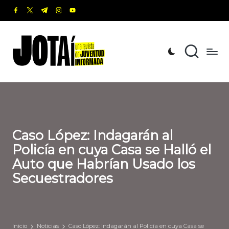
facebook.com
twitter.com
t.me
instagram.com
youtube.com
Saltar
al
J
Una
contenido
revista
o
de
t
Juventud
Informada
a
í
Caso López: Indagarán al
Policía en cuya Casa se Halló el
Auto que Habrían Usado los
Secuestradores
Inicio
Noticias
Caso López: Indagarán al Policía en cuya Casa se