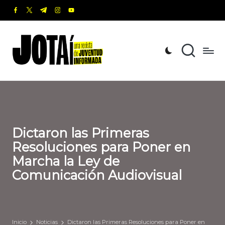
facebook.com
twitter.com
t.me
instagram.com
youtube.com
Saltar
al
J
Una
contenido
revista
o
de
t
Juventud
Informada
a
í
Dictaron las Primeras
Resoluciones para Poner en
Marcha la Ley de
Comunicación Audiovisual
Inicio
Noticias
Dictaron las Primeras Resoluciones para Poner en