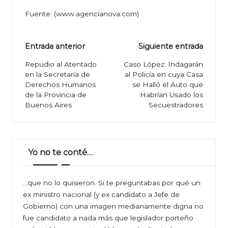
Fuente: (
www.agencianova.com
)
Navegación
Entrada anterior
Siguiente entrada
de
Repudio al Atentado
Caso López: Indagarán
en la Secretaría de
al Policía en cuya Casa
entradas
Derechos Humanos
se Halló el Auto que
de la Provincia de
Habrían Usado los
Buenos Aires
Secuestradores
Yo no te conté…
…que no lo quisieron. Si te preguntabas por qué un
ex ministro nacional (y ex candidato a Jefe de
Gobierno) con una imagen medianamente digna no
fue candidato a nada más que legislador porteño