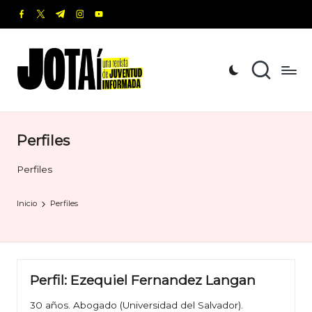
facebook.com
twitter.com
t.me
instagram.com
youtube.com
Saltar
al
J
Una
contenido
revista
o
de
t
Juventud
Informada
a
Perfiles
í
Perfiles
Inicio
Perfiles
Perfil: Ezequiel Fernandez Langan
30 años. Abogado (Universidad del Salvador).