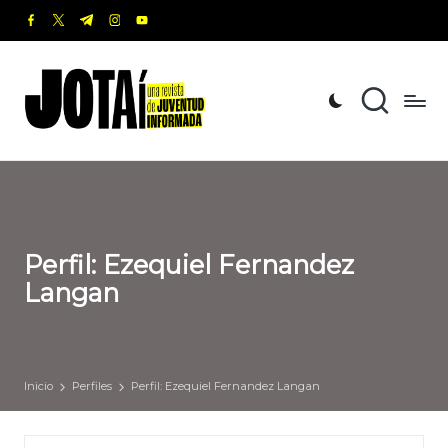
facebook.com
twitter.com
t.me
instagram.com
youtube.com
Saltar
al
J
Una
contenido
revista
o
de
t
Juventud
Informada
a
í
Perfil: Ezequiel Fernandez
Langan
Inicio
Perfiles
Perfil: Ezequiel Fernandez Langan