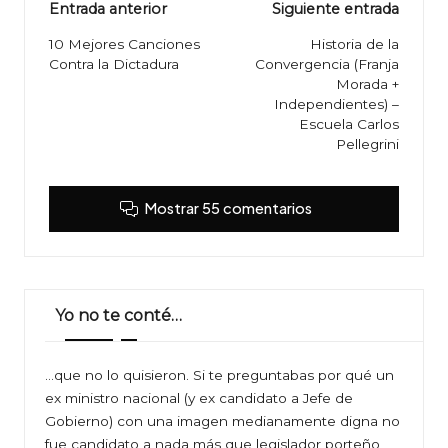
Navegación
Entrada anterior
Siguiente entrada
de
10 Mejores Canciones
Historia de la
Contra la Dictadura
Convergencia (Franja
entradas
Morada +
Independientes) –
Escuela Carlos
Pellegrini
Mostrar 55 comentarios
Yo no te conté…
…que no lo quisieron. Si te preguntabas por qué un
ex ministro nacional (y ex candidato a Jefe de
Gobierno) con una imagen medianamente digna no
fue candidato a nada más que legislador porteño