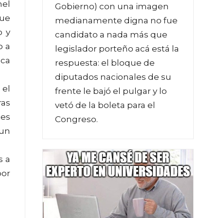
nel
Gobierno) con una imagen
que
medianamente digna no fue
o y
candidato a nada más que
o a
legislador porteño acá está la
nca
respuesta: el bloque de
diputados nacionales de su
 el
frente le bajó el pulgar y lo
as
vetó de la boleta para el
tes
Congreso.
 un
s a
por