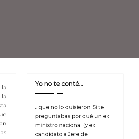
Yo no te conté…
 la
 la
sta
…que no lo quisieron. Si te
que
preguntabas por qué un ex
han
ministro nacional (y ex
mas
candidato a Jefe de