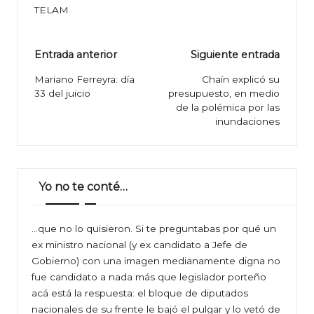
TELAM
Navegación
Entrada anterior
Siguiente entrada
de
Mariano Ferreyra: día
Chaín explicó su
33 del juicio
presupuesto, en medio
entradas
de la polémica por las
inundaciones
Yo no te conté…
…que no lo quisieron. Si te preguntabas por qué un
ex ministro nacional (y ex candidato a Jefe de
Gobierno) con una imagen medianamente digna no
fue candidato a nada más que legislador porteño
acá está la respuesta: el bloque de diputados
nacionales de su frente le bajó el pulgar y lo vetó de