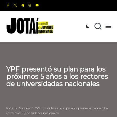
facebook.com
twitter.com
t.me
instagram.com
youtube.com
Saltar
al
J
Una
contenido
revista
o
de
t
Juventud
Informada
a
í
YPF presentó su plan para los
próximos 5 años a los rectores
de universidades nacionales
Inicio
Noticias
YPF presentó su plan para los próximos 5 años a los
rectores de universidades nacionales