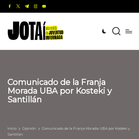
facebook.com
twitter.com
t.me
instagram.com
youtube.com
Saltar
al
J
Una
contenido
revista
o
de
t
Juventud
Informada
a
í
Comunicado de la Franja
Morada UBA por Kosteki y
Santillán
Inicio
Opinión
Comunicado de la Franja Morada UBA por Kosteki y
Santillán