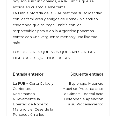
hoy son sus funcionarios, y a la Justicia que se
expida en cuanto a este tema.
La Franja Morada de la UBA reafirma su solidaridad
con los familiares y amigos de Kosteki y Santillan
esperando que se haga justicia con los
responsables para q en la Argentina podamos
contar con una vergüenza menos y una libertad
más.
LOS DOLORES QUE NOS QUEDAN SON LAS
LIBERTADES QUE NOS FALTAN
Navegación
Entrada anterior
Siguiente entrada
de
La FUBA Corta Callao y
Espionaje: Mauricio
Corrientes
Macri se Presenta ante
entradas
Reclamando
la Cámara Federal para
Nuevamente la
Defender la Apelación
Libertad de Roberto
a su Procesamiento
Martino y el Cese de la
Persecución a los