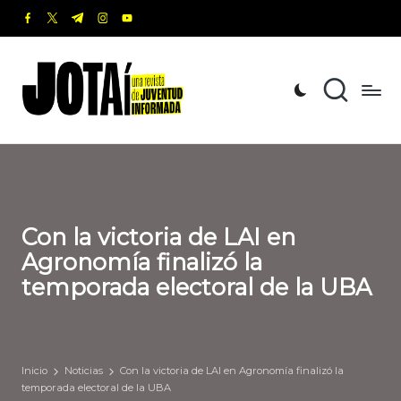
facebook.com
twitter.com
t.me
instagram.com
youtube.com
Saltar
al
J
Una
contenido
revista
o
de
t
Juventud
Informada
a
í
Con la victoria de LAI en
Agronomía finalizó la
temporada electoral de la UBA
Inicio
Noticias
Con la victoria de LAI en Agronomía finalizó la
temporada electoral de la UBA