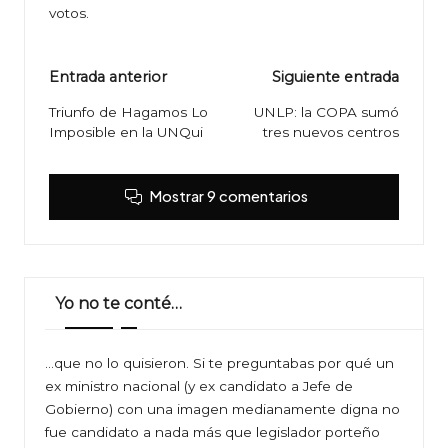
votos.
Navegación
Entrada anterior
Siguiente entrada
de
Triunfo de Hagamos Lo
UNLP: la COPA sumó
Imposible en la UNQui
tres nuevos centros
entradas
Mostrar 9 comentarios
Yo no te conté…
…que no lo quisieron. Si te preguntabas por qué un
ex ministro nacional (y ex candidato a Jefe de
Gobierno) con una imagen medianamente digna no
fue candidato a nada más que legislador porteño