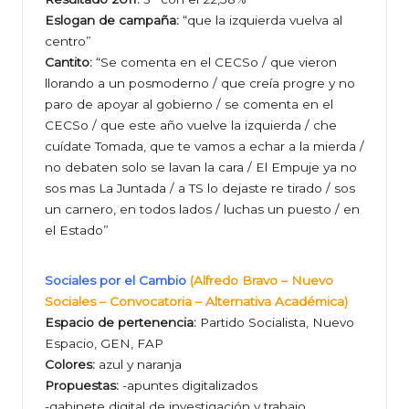
Eslogan de campaña:
“que la izquierda vuelva al
centro”
Cantito:
“Se comenta en el CECSo / que vieron
llorando a un posmoderno / que creía progre y no
paro de apoyar al gobierno / se comenta en el
CECSo / que este año vuelve la izquierda / che
cuídate Tomada, que te vamos a echar a la mierda /
no debaten solo se lavan la cara / El Empuje ya no
sos mas La Juntada / a TS lo dejaste re tirado / sos
un carnero, en todos lados / luchas un puesto / en
el Estado”
Sociales por el Cambio
(Alfredo Bravo – Nuevo
Sociales – Convocatoria – Alternativa Académica)
Espacio de pertenencia:
Partido Socialista, Nuevo
Espacio, GEN, FAP
Colores:
azul y naranja
Propuestas:
-apuntes digitalizados
-gabinete digital de investigación y trabajo