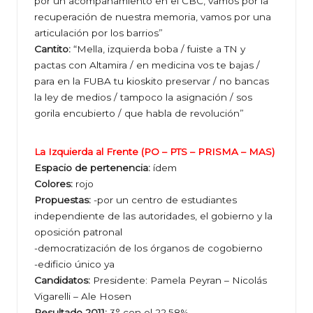
por un acompañamiento en el CBC, vamos por la
recuperación de nuestra memoria, vamos por una
articulación por los barrios”
Cantito:
“Mella, izquierda boba / fuiste a TN y
pactas con Altamira / en medicina vos te bajas /
para en la FUBA tu kioskito preservar / no bancas
la ley de medios / tampoco la asignación / sos
gorila encubierto / que habla de revolución”
La Izquierda al Frente (PO – PTS – PRISMA – MAS)
Espacio de pertenencia:
ídem
Colores:
rojo
Propuestas:
-por un centro de estudiantes
independiente de las autoridades, el gobierno y la
oposición patronal
-democratización de los órganos de cogobierno
-edificio único ya
Candidatos:
Presidente: Pamela Peyran – Nicolás
Vigarelli – Ale Hosen
Resultado 2011:
3° con el 22,58%