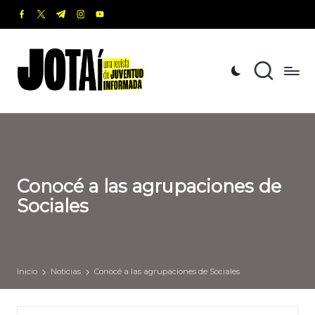
facebook.com
twitter.com
t.me
instagram.com
youtube.com
Saltar
al
J
Una
contenido
revista
o
de
t
Juventud
Informada
a
í
Conocé a las agrupaciones de
Sociales
Inicio
Noticias
Conocé a las agrupaciones de Sociales