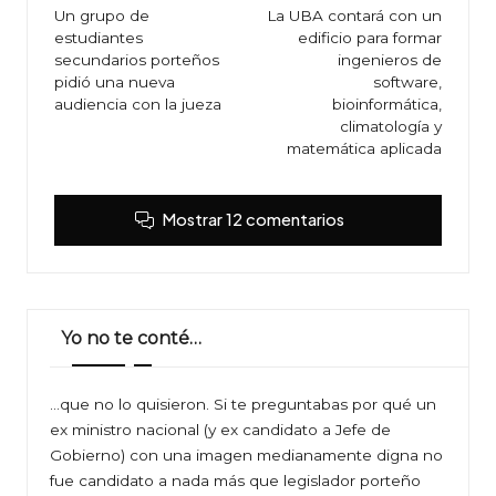
de
Un grupo de
La UBA contará con un
estudiantes
edificio para formar
entradas
secundarios porteños
ingenieros de
pidió una nueva
software,
audiencia con la jueza
bioinformática,
climatología y
matemática aplicada
Mostrar 12 comentarios
Yo no te conté…
…que no lo quisieron. Si te preguntabas por qué un
ex ministro nacional (y ex candidato a Jefe de
Gobierno) con una imagen medianamente digna no
fue candidato a nada más que legislador porteño