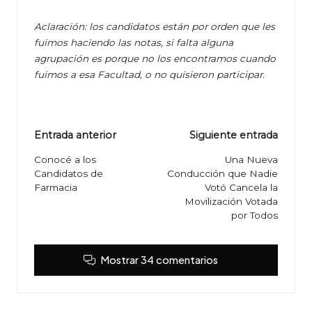
Aclaración: los candidatos están por orden que les
fuimos haciendo las notas, si falta alguna
agrupación es porque no los encontramos cuando
fuimos a esa Facultad, o no quisieron participar.
Navegación
Entrada anterior
Siguiente entrada
de
Conocé a los
Una Nueva
Candidatos de
Conducción que Nadie
entradas
Farmacia
Votó Cancela la
Movilización Votada
por Todos
Mostrar 34 comentarios