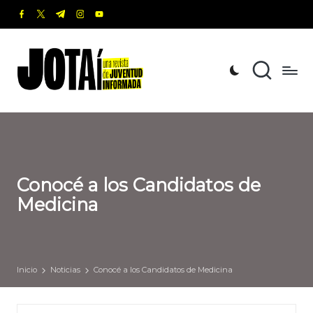
facebook.com
twitter.com
t.me
instagram.com
youtube.com
Saltar
al
J
Una
contenido
revista
o
de
t
Juventud
Informada
a
í
Conocé a los Candidatos de
Medicina
Inicio
Noticias
Conocé a los Candidatos de Medicina