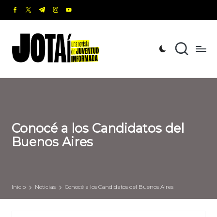
facebook.com
twitter.com
t.me
instagram.com
youtube.com
Saltar
al
J
Una
contenido
revista
o
de
t
Juventud
Informada
a
í
Conocé a los Candidatos del
Buenos Aires
Inicio
Noticias
Conocé a los Candidatos del Buenos Aires