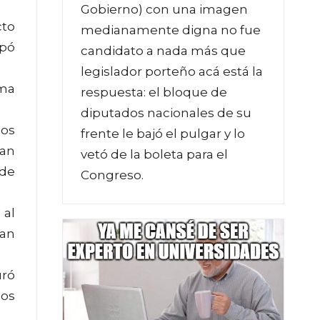
Gobierno) con una imagen
cto
medianamente digna no fue
apó
candidato a nada más que
legislador porteño acá está la
oma
respuesta: el bloque de
diputados nacionales de su
los
frente le bajó el pulgar y lo
ran
vetó de la boleta para el
 de
Congreso.
 al
ían
uró
nos