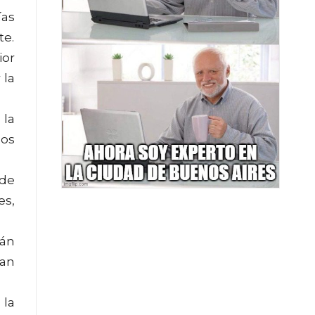
ías
te.
ior
 la
 la
nos
 de
es,
rán
zan
 la