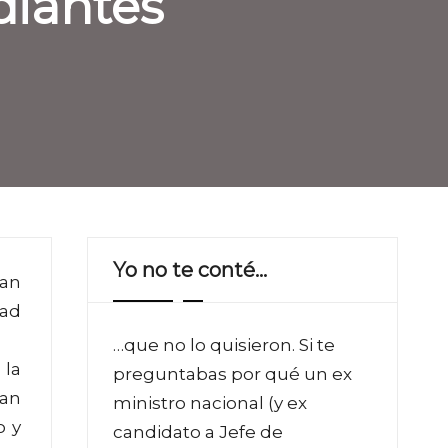
diantes
Yo no te conté…
úan
dad
…que no lo quisieron. Si te
 la
preguntabas por qué un ex
ban
ministro nacional (y ex
o y
candidato a Jefe de