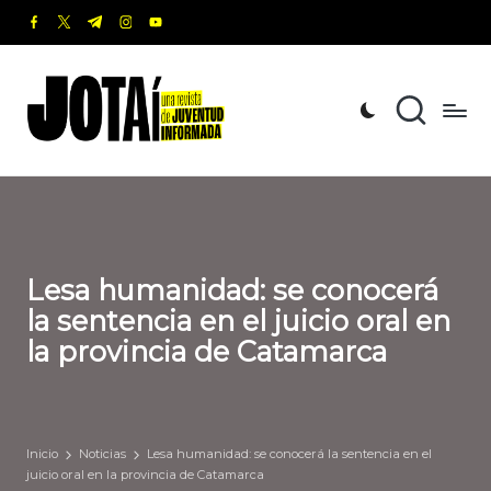
facebook.com
twitter.com
t.me
instagram.com
youtube.com
Saltar
al
J
Una
contenido
revista
o
de
t
Juventud
Informada
a
í
Lesa humanidad: se conocerá
la sentencia en el juicio oral en
la provincia de Catamarca
Inicio
Noticias
Lesa humanidad: se conocerá la sentencia en el
juicio oral en la provincia de Catamarca