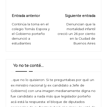
Navegación
Entrada anterior
Siguiente entrada
de
Continúa la toma en el
Denuncian que la
colegio Tomás Espora y
mortalidad infantil
entradas
el Gobierno porteño
creció un 26 por ciento
denunció a
en la Ciudad de
estudiantes
Buenos Aires
Yo no te conté…
…que no lo quisieron. Si te preguntabas por qué un
ex ministro nacional (y ex candidato a Jefe de
Gobierno) con una imagen medianamente digna no
fue candidato a nada más que legislador porteño
acá está la respuesta: el bloque de diputados