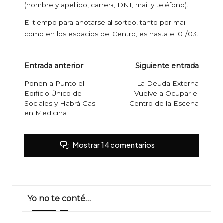
(nombre y apellido, carrera, DNI, mail y teléfono).
El tiempo para anotarse al sorteo, tanto por mail
como en los espacios del Centro, es hasta el 01/03.
Navegación
Entrada anterior
Siguiente entrada
de
Ponen a Punto el
La Deuda Externa
Edificio Único de
Vuelve a Ocupar el
entradas
Sociales y Habrá Gas
Centro de la Escena
en Medicina
Mostrar 14 comentarios
Yo no te conté…