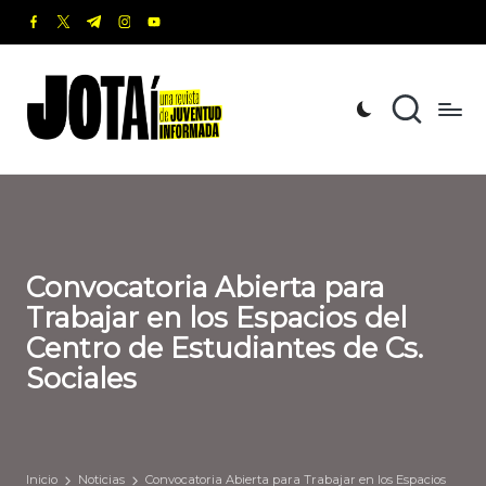
facebook.com
twitter.com
t.me
instagram.com
youtube.com
Saltar
al
J
Una
contenido
revista
o
de
t
Juventud
Informada
a
í
Convocatoria Abierta para
Trabajar en los Espacios del
Centro de Estudiantes de Cs.
Sociales
Inicio
Noticias
Convocatoria Abierta para Trabajar en los Espacios