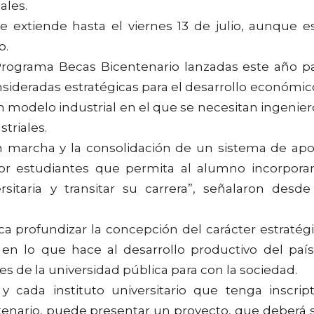
ales.
e extiende hasta el viernes 13 de julio, aunque e
o.
rograma Becas Bicentenario lanzadas este año p
sideradas estratégicas para el desarrollo económic
n modelo industrial en el que se necesitan ingenier
triales.
 marcha y la consolidación de un sistema de ap
or estudiantes que permita al alumno incorpora
itaria y transitar su carrera”, señalaron desde
ca profundizar la concepción del carácter estratég
, en lo que hace al desarrollo productivo del país
s de la universidad pública para con la sociedad.
 y cada instituto universitario que tenga inscrip
tenario, puede presentar un proyecto, que deberá 