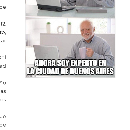
 de
12.
to,
tar
Del
dad
eño
ías
los
que
 de