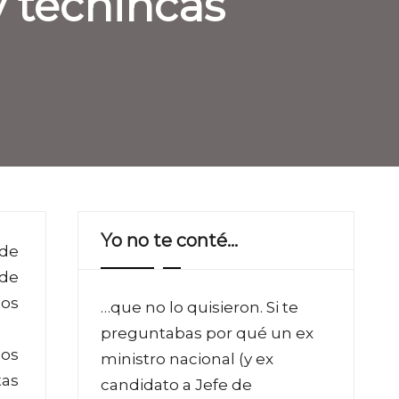
y técnincas
Yo no te conté…
 de
 de
los
…que no lo quisieron. Si te
preguntabas por qué un ex
los
ministro nacional (y ex
tas
candidato a Jefe de