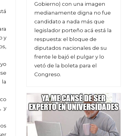
Gobierno) con una imagen
stá
medianamente digna no fue
candidato a nada más que
ara
legislador porteño acá está la
o y
respuesta: el bloque de
os,
diputados nacionales de su
frente le bajó el pulgar y lo
oyo
vetó de la boleta para el
rse
Congreso.
 la
ico
, y
tos
ser