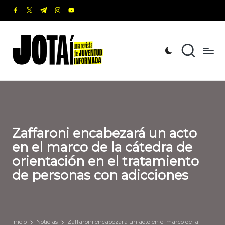
facebook.com
twitter.com
t.me
instagram.com
youtube.com
Saltar
al
J
Una
contenido
revista
o
de
t
Juventud
Informada
a
í
Zaffaroni encabezará un acto
en el marco de la cátedra de
orientación en el tratamiento
de personas con adicciones
Inicio
Noticias
Zaffaroni encabezará un acto en el marco de la