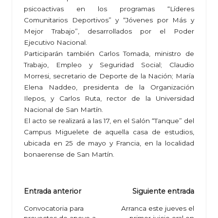
psicoactivas en los programas “Líderes
Comunitarios Deportivos” y “Jóvenes por Más y
Mejor Trabajo”, desarrollados por el Poder
Ejecutivo Nacional.
Participarán también Carlos Tomada, ministro de
Trabajo, Empleo y Seguridad Social; Claudio
Morresi, secretario de Deporte de la Nación; María
Elena Naddeo, presidenta de la Organización
Ilepos, y Carlos Ruta, rector de la Universidad
Nacional de San Martín.
El acto se realizará a las 17, en el Salón “Tanque” del
Campus Miguelete de aquella casa de estudios,
ubicada en 25 de mayo y Francia, en la localidad
bonaerense de San Martín.
Navegación
Entrada anterior
Siguiente entrada
de
Convocatoria para
Arranca este jueves el
proyectos de apoyo a
primer juicio oral en