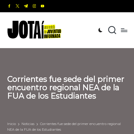
facebook.com
twitter.com
t.me
instagram.com
youtube.com
Saltar
al
J
Una
contenido
revista
o
de
t
Juventud
Informada
a
í
Corrientes fue sede del primer
encuentro regional NEA de la
FUA de los Estudiantes
Inicio
Noticias
Corrientes fue sede del primer encuentro regional
NEA de la FUA de los Estudiantes