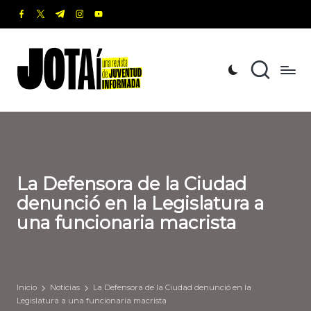
facebook.com
twitter.com
t.me
instagram.com
youtube.com
Saltar
al
J
Una
contenido
revista
o
de
t
Juventud
Informada
a
í
La Defensora de la Ciudad
denunció en la Legislatura a
una funcionaria macrista
Inicio
Noticias
La Defensora de la Ciudad denunció en la
Legislatura a una funcionaria macrista