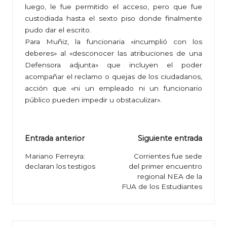
luego, le fue permitido el acceso, pero que fue
custodiada hasta el sexto piso donde finalmente
pudo dar el escrito.
Para Muñiz, la funcionaria «incumplió con los
deberes» al «desconocer las atribuciones de una
Defensora adjunta» que incluyen el poder
acompañar el reclamo o quejas de los ciudadanos,
acción que «ni un empleado ni un funcionario
público pueden impedir u obstaculizar».
Navegación
Entrada anterior
Siguiente entrada
de
Mariano Ferreyra:
Corrientes fue sede
declaran los testigos
del primer encuentro
entradas
regional NEA de la
FUA de los Estudiantes