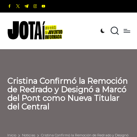
facebook.com
twitter.com
t.me
instagram.com
youtube.com
Saltar
al
J
Una
contenido
revista
o
de
t
Juventud
Informada
a
í
Cristina Confirmó la Remoción
de Redrado y Designó a Marcó
del Pont como Nueva Titular
del Central
Inicio
Noticias
Cristina Confirmó la Remoción de Redrado y Designó