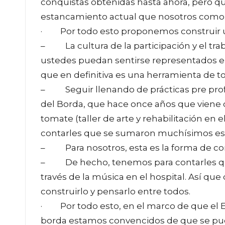
conquistas obtenidas hasta ahora, pero qu
estancamiento actual que nosotros como l
· Por todo esto proponemos construir
– La cultura de la participación y el tra
ustedes puedan sentirse representados en 
que en definitiva es una herramienta de t
– Seguir llenando de prácticas pre prof
del Borda, que hace once años que viene 
tomate (taller de arte y rehabilitación en 
contarles que se sumaron muchísimos estu
– Para nosotros, esta es la forma de cons
– De hecho, tenemos para contarles que e
través de la música en el hospital. Así que 
construirlo y pensarlo entre todos.
· Por todo esto, en el marco de que el EP
borda estamos convencidos de que se pued