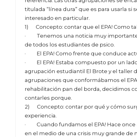
referencia. Las otras agrupaciones se enc
titulada “línea dura” que es para usarla si
interesado en particular.
1) Concepto: contar que el EPA! Como ta
· Tenemos una noticia muy importante p
de todos los estudiantes de psico.
· El EPA! Como frente que conduce actua
· El EPA! Estaba compuesto por un lado 
agrupación estudiantil El Brote y el taller 
agrupaciones que conformábamos el EPA!, la
rehabilitación pan del borda, decidimos c
contarles porque.
2) Concepto: contar por qué y cómo surge
experiencia.
· Cuando fundamos el EPA! Hace once año
en el medio de una crisis muy grande de nu