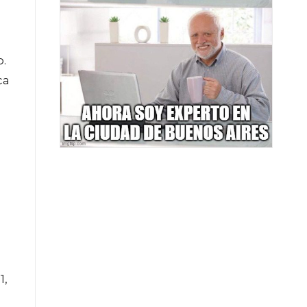
.
ca
1,