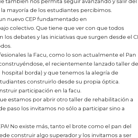
e también nos permita seguir avanzando y salir del
a mayoría de los estudiantes percibimos.
 un nuevo CEP fundamentado en
bajo colectivo. Que tiene que ver con que todos
los debates y las iniciativas que surgen desde el 
odos.
esionales la Facu, como lo son actualmente el Pan
construyéndose, el recientemente lanzado taller de
el hospital borda) y que tenemos la alegría de
diantes construirlo desde su propia óptica.
truir participación en la facu.
stamos por abrir otro taller de rehabilitación a
de paso los invitamos no sólo a participar sino a
A! No existe más, tanto el brote como el pan del
e construir algo superador y los invitamos a ser