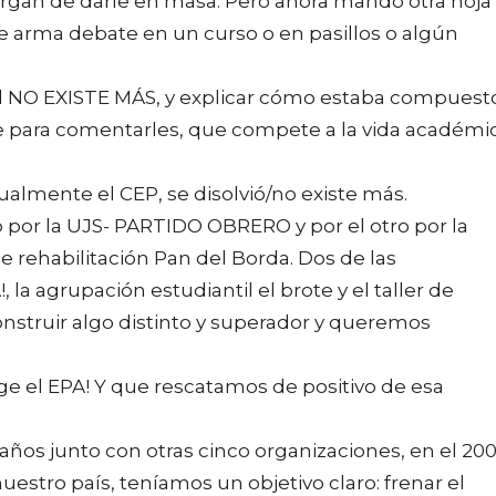
argan de darle en masa. Pero ahora mando otra hoja
 se arma debate en un curso o en pasillos o algún
l NO EXISTE MÁS, y explicar cómo estaba compuesto
ara comentarles, que compete a la vida académi
lmente el CEP, se disolvió/no existe más.
por la UJS- PARTIDO OBRERO y por el otro por la
de rehabilitación Pan del Borda. Dos de las
 agrupación estudiantil el brote y el taller de
onstruir algo distinto y superador y queremos
 el EPA! Y que rescatamos de positivo de esa
s junto con otras cinco organizaciones, en el 200
estro país, teníamos un objetivo claro: frenar el