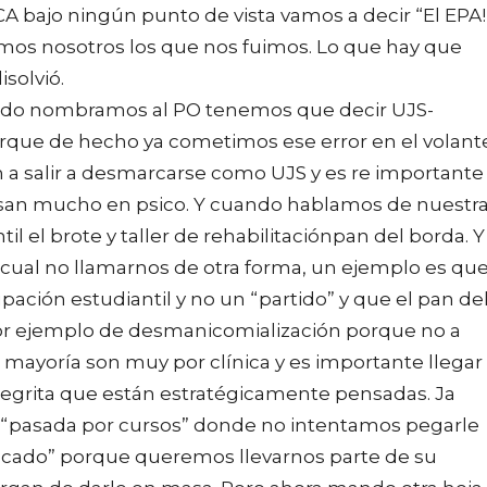
 bajo ningún punto de vista vamos a decir “El EPA!
omos nosotros los que nos fuimos. Lo que hay que
isolvió.
ando nombramos al PO tenemos que decir UJS-
que de hecho ya cometimos ese error en el volante
n a salir a desmarcarse como UJS y es re importante
 usan mucho en psico. Y cuando hablamos de nuestr
l el brote y taller de rehabilitaciónpan del borda. Y
a cual no llamarnos de otra forma, un ejemplo es qu
ación estudiantil y no un “partido” y que el pan de
 por ejemplo de desmanicomialización porque no a
a mayoría son muy por clínica y es importante llegar
 negrita que están estratégicamente pensadas. Ja
de “pasada por cursos” donde no intentamos pegarle
ancado” porque queremos llevarnos parte de su