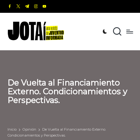
facebook.com
twitter.com
t.me
instagram.com
youtube.com
Saltar
al
J
Una
contenido
revista
o
de
t
Juventud
Informada
a
í
De Vuelta al Financiamiento
Externo. Condicionamientos y
Perspectivas.
Inicio
Opinión
De Vuelta al Financiamiento Externo.
Condicionamientos y Perspectivas.