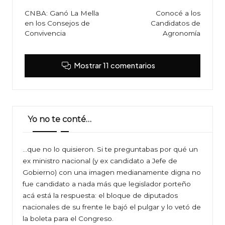
de
CNBA: Ganó La Mella
Conocé a los
en los Consejos de
Candidatos de
entradas
Convivencia
Agronomía
Mostrar 11 comentarios
Yo no te conté…
…que no lo quisieron. Si te preguntabas por qué un
ex ministro nacional (y ex candidato a Jefe de
Gobierno) con una imagen medianamente digna no
fue candidato a nada más que legislador porteño
acá está la respuesta: el bloque de diputados
nacionales de su frente le bajó el pulgar y lo vetó de
la boleta para el Congreso.