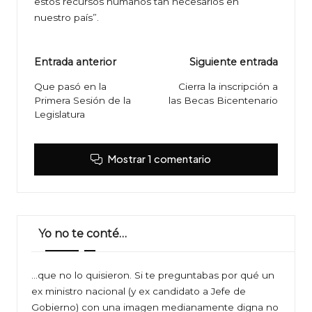
estos recursos humanos tan necesarios en
nuestro país”.
Navegación
Entrada anterior
Siguiente entrada
de
Que pasó en la
Cierra la inscripción a
Primera Sesión de la
las Becas Bicentenario
entradas
Legislatura
Mostrar 1 comentario
Yo no te conté…
…que no lo quisieron. Si te preguntabas por qué un
ex ministro nacional (y ex candidato a Jefe de
Gobierno) con una imagen medianamente digna no