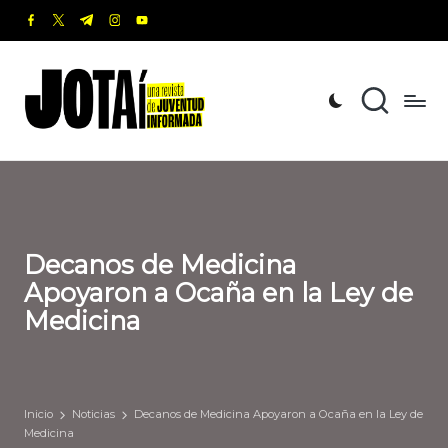
facebook.com
twitter.com
t.me
instagram.com
youtube.com
Saltar
al
J
Una
contenido
revista
o
de
t
Juventud
Informada
a
í
Decanos de Medicina
Apoyaron a Ocaña en la Ley de
Medicina
Inicio
Noticias
Decanos de Medicina Apoyaron a Ocaña en la Ley de
Medicina