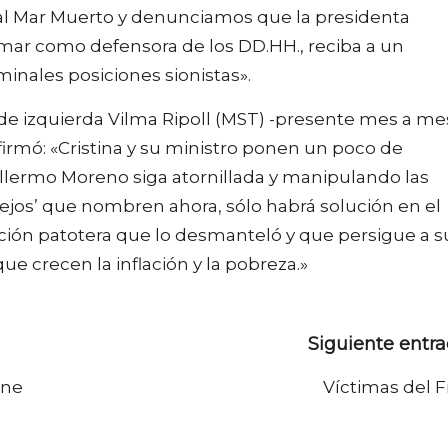
o al Mar Muerto y denunciamos que la presidenta
amar como defensora de los DD.HH., reciba a un
inales posiciones sionistas».
 de izquierda Vilma Ripoll (MST) -presente mes a me
firmó: «Cristina y su ministro ponen un poco de
illermo Moreno siga atornillada y manipulando las
nsejos’ que nombren ahora, sólo habrá solución en el
nción patotera que lo desmanteló y que persigue a s
ue crecen la inflación y la pobreza.»
Siguiente entr
ene
Víctimas del F