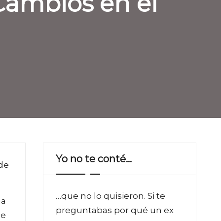
s Cambios en el
Yo no te conté…
 de
…que no lo quisieron. Si te
na
preguntabas por qué un ex
de