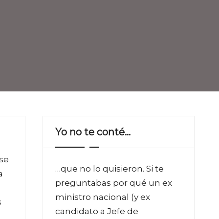
Yo no te conté…
se
…que no lo quisieron. Si te
a
preguntabas por qué un ex
a
ministro nacional (y ex
s
candidato a Jefe de