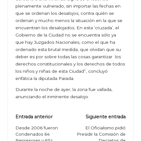
plenamente vulnerado, sin importar las fechas en
que se ordenan los desalojos, contra quién se
ordenan y mucho menos la situación en la que se
encuentran los desalojados. En esta ‘cruzada’, el
Gobierno de la Ciudad no se encuentra sólo ya
que hay Juzgados Nacionales, como el que ha
ordenado esta brutal medida, que olvidan que su
deber es por sobre todas las cosas garantizar los
derechos constitucionales y los derechos de todos
los niños y niñas de esta Ciudad”, concluyó
enfática la diputada Parada.
Durante la noche de ayer, la zona fue vallada,
anunciando el inminente desalojo.
Navegación
Entrada anterior
Siguiente entrada
de
Desde 2006 fueron
El Oficialismo pidió
Condenados 64
Presidir la Comisión de
entradas
Represores y 634
Decretos de