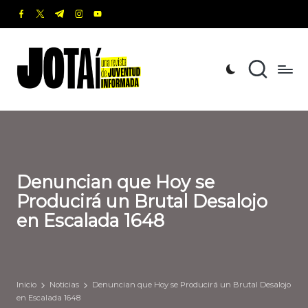
facebook.com
twitter.com
t.me
instagram.com
youtube.com
Saltar
al
J
Una
contenido
revista
o
de
t
Juventud
Informada
a
í
Denuncian que Hoy se
Producirá un Brutal Desalojo
en Escalada 1648
Inicio
Noticias
Denuncian que Hoy se Producirá un Brutal Desalojo
en Escalada 1648