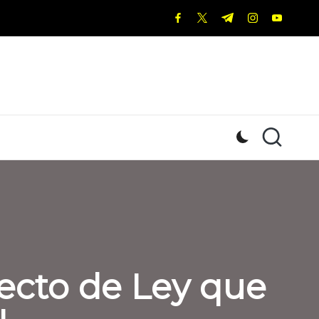
facebook.com
twitter.com
t.me
instagram.c
youtub
ecto de Ley que