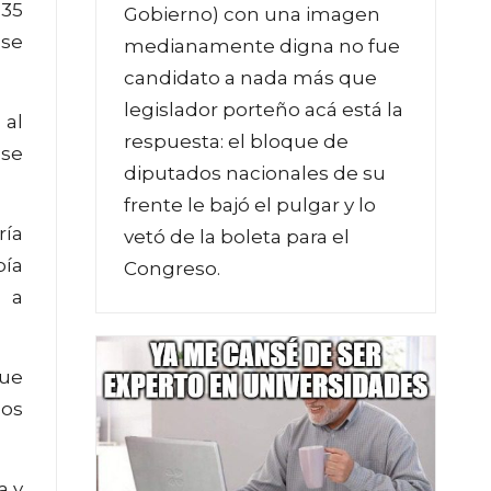
 35
Gobierno) con una imagen
 se
medianamente digna no fue
candidato a nada más que
legislador porteño acá está la
 al
respuesta: el bloque de
 se
diputados nacionales de su
frente le bajó el pulgar y lo
ría
vetó de la boleta para el
bía
Congreso.
o a
que
los
a y