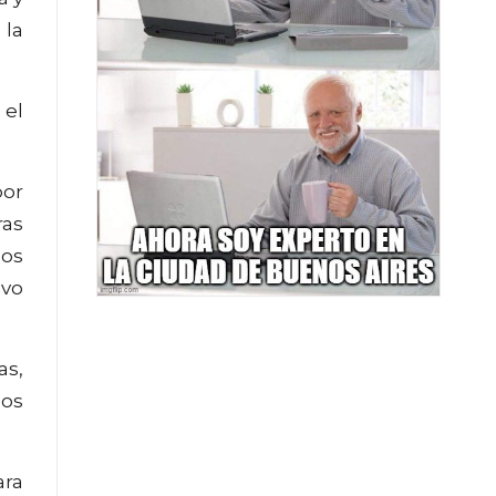
 la
 el
por
ras
dos
evo
as,
los
ara