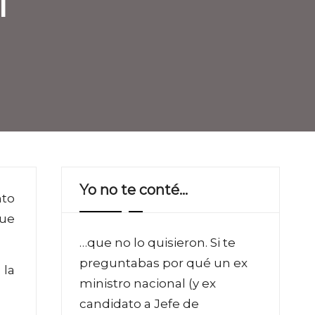
l
Yo no te conté…
nto
que
…que no lo quisieron. Si te
preguntabas por qué un ex
 la
ministro nacional (y ex
candidato a Jefe de