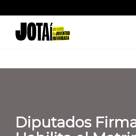
Saltar
J
al
Una
contenido
revista
o
de
t
Juventud
Informada
a
í
Diputados Firma