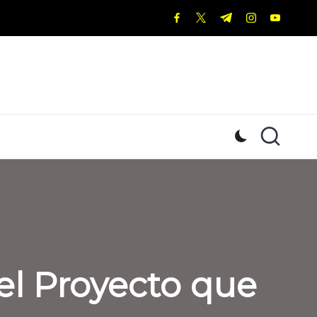
facebook.com
twitter.com
t.me
instagram.c
youtub
el Proyecto que