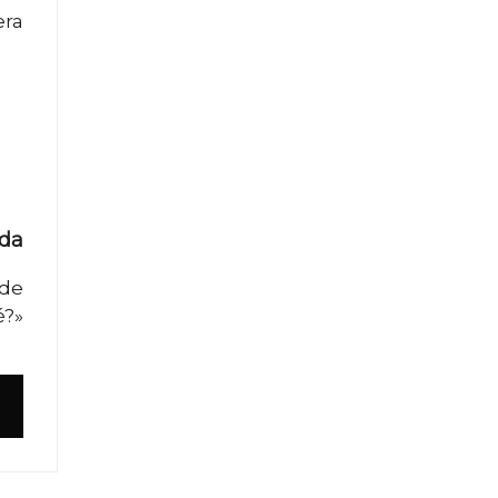
era
ada
 de
é?»