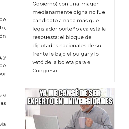
Gobierno) con una imagen
medianamente digna no fue
 de
candidato a nada más que
to,
legislador porteño acá está la
ión
respuesta: el bloque de
diputados nacionales de su
frente le bajó el pulgar y lo
, y
vetó de la boleta para el
 de
Congreso.
or
s a
ias
via