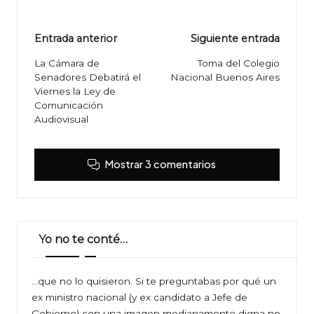
Navegación
Entrada anterior
Siguiente entrada
de
La Cámara de
Toma del Colegio
Senadores Debatirá el
Nacional Buenos Aires
entradas
Viernes la Ley de
Comunicación
Audiovisual
Mostrar 3 comentarios
Yo no te conté…
…que no lo quisieron. Si te preguntabas por qué un
ex ministro nacional (y ex candidato a Jefe de
Gobierno) con una imagen medianamente digna no