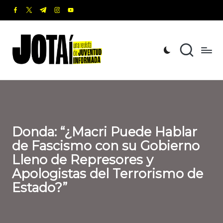
facebook.com
twitter.com
t.me
instagram.com
youtube.com
Saltar
al
J
Una
contenido
revista
o
de
t
Juventud
Informada
a
í
Donda: “¿Macri Puede Hablar
de Fascismo con su Gobierno
Lleno de Represores y
Apologistas del Terrorismo de
Estado?”