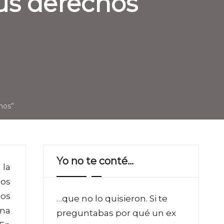
sus derechos
anos”
Yo no te conté…
 la
nos
mos
…que no lo quisieron. Si te
Una
preguntabas por qué un ex