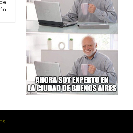
 de
ión
os.