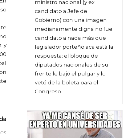
 En
ministro nacional (y ex
eso
candidato a Jefe de
Gobierno) con una imagen
nte
medianamente digna no fue
 no
candidato a nada más que
a y
legislador porteño acá está la
000
respuesta: el bloque de
pal
diputados nacionales de su
con
frente le bajó el pulgar y lo
ste
vetó de la boleta para el
Congreso.
ada
tes