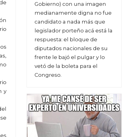
 de
Gobierno) con una imagen
medianamente digna no fue
ión
candidato a nada más que
rio
legislador porteño acá está la
respuesta: el bloque de
dos
diputados nacionales de su
as,
frente le bajó el pulgar y lo
omo
vetó de la boleta para el
Congreso.
rio
n y
del
 se
nes