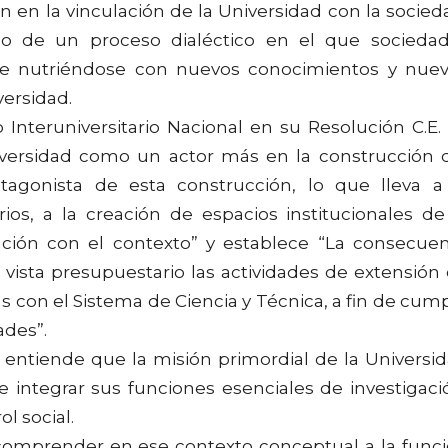
en la vinculación de la Universidad con la socied
co de un proceso dialéctico en el que socieda
e nutriéndose con nuevos conocimientos y nue
versidad.
Interuniversitario Nacional en su Resolución C.E.
universidad como un actor más en la construcción 
agonista de esta construcción, lo que lleva a
ios, a la creación de espacios institucionales de
ción con el contexto” y establece “La consecue
vista presupuestario las actividades de extensión
s con el Sistema de Ciencia y Técnica, a fin de cump
ades”.
 entiende que la misión primordial de la Universi
integrar sus funciones esenciales de investigaci
ol social.
omprender en ese contexto conceptual a la func