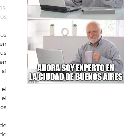
os,
los
ios
 en
sus
 en
 al
 el
 el
los
 de
 de