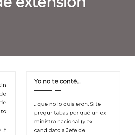
 de extensión
Yo no te conté…
tín
 de
 de
…que no lo quisieron. Si te
nto
preguntabas por qué un ex
ministro nacional (y ex
s y
candidato a Jefe de