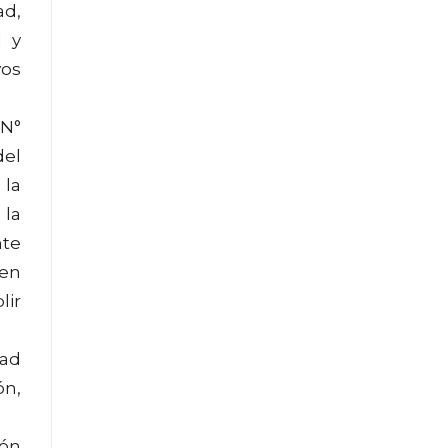
ad,
d y
vos
 N°
del
 la
 la
nte
 en
lir
dad
ón,
ión