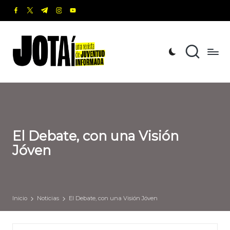
facebook.com
twitter.com
t.me
instagram.com
youtube.com
Saltar
al
J
Una
contenido
revista
o
de
t
Juventud
Informada
a
í
El Debate, con una Visión
Jóven
Inicio
Noticias
El Debate, con una Visión Jóven