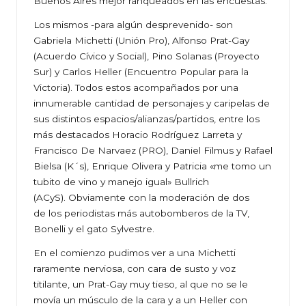
Buenos Aires mejor ranqueados en las encuestas.
Los mismos -para algún desprevenido- son
Gabriela Michetti (Unión Pro), Alfonso Prat-Gay
(Acuerdo Cívico y Social), Pino Solanas (Proyecto
Sur) y Carlos Heller (Encuentro Popular para la
Victoria). Todos estos acompañados por una
innumerable cantidad de personajes y caripelas de
sus distintos espacios/alianzas/partidos, entre los
más destacados Horacio Rodríguez Larreta y
Francisco De Narvaez (PRO), Daniel Filmus y Rafael
Bielsa (K´s), Enrique Olivera y Patricia «me tomo un
tubito de vino y manejo igual» Bullrich
(ACyS). Obviamente con la moderación de dos
de los periodistas más autobomberos de la TV,
Bonelli y el gato Sylvestre.
En el comienzo pudimos ver a una Michetti
raramente nerviosa, con cara de susto y voz
titilante, un Prat-Gay muy tieso, al que no se le
movía un músculo de la cara y a un Heller con