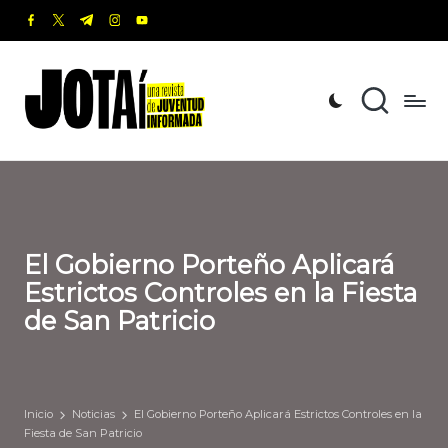
facebook.com
twitter.com
t.me
instagram.com
youtube.com
Saltar
al
J
Una
contenido
revista
o
de
t
Juventud
Informada
a
í
El Gobierno Porteño Aplicará
Estrictos Controles en la Fiesta
de San Patricio
Inicio
Noticias
El Gobierno Porteño Aplicará Estrictos Controles en la
Fiesta de San Patricio