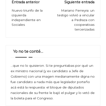
Navegación
Entrada anterior
Siguiente entrada
de
Nuevo triunfo de la
Mariano Ferreyra: un
izquierda
testigo volvió a vincular
entradas
independiente en
a Pedraza con
Sociales
cooperativas
tercerizadas
Yo no te conté…
…que no lo quisieron. Si te preguntabas por qué un
ex ministro nacional (y ex candidato a Jefe de
Gobierno) con una imagen medianamente digna no
fue candidato a nada más que legislador porteño
acá está la respuesta: el bloque de diputados
nacionales de su frente le bajó el pulgar y lo vetó de
la boleta para el Congreso.