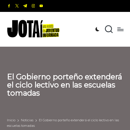
facebook.com
twitter.com
t.me
instagram.com
youtube.com
Saltar
al
J
Una
contenido
revista
o
de
t
Juventud
Informada
a
í
El Gobierno porteño extenderá
el ciclo lectivo en las escuelas
tomadas
Inicio
Noticias
El Gobierno porteño extenderá el ciclo lectivo en las
escuelas tomadas