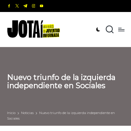
facebook.com
twitter.com
t.me
instagram.com
youtube.com
Saltar
al
J
Una
contenido
revista
o
de
t
Juventud
Informada
a
í
Nuevo triunfo de la izquierda
independiente en Sociales
Inicio
Noticias
Nuevo triunfo de la izquierda independiente en
Sociales