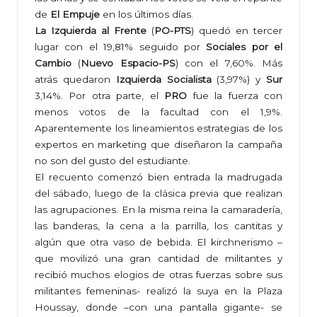
de
El Empuje
en los últimos días.
La Izquierda al Frente
(
PO-PTS
) quedó en tercer
lugar con el 19,81% seguido por
Sociales por el
Cambio
(
Nuevo Espacio-PS
) con el 7,60%. Más
atrás quedaron
Izquierda Socialista
(3,97%) y
Sur
3,14%. Por otra parte, el
PRO
fue la fuerza con
menos votos de la facultad con el 1,9%.
Aparentemente los lineamientos estrategias de los
expertos en marketing que diseñaron la campaña
no son del gusto del estudiante.
El recuento comenzó bien entrada la madrugada
del sábado, luego de la clásica previa que realizan
las agrupaciones. En la misma reina la camaradería,
las banderas, la cena a la parrilla, los cantitas y
algún que otra vaso de bebida. El kirchnerismo –
que movilizó una gran cantidad de militantes y
recibió muchos elogios de otras fuerzas sobre sus
militantes femeninas- realizó la suya en la Plaza
Houssay, donde –con una pantalla gigante- se