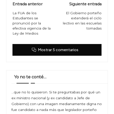
Navegación
Entrada anterior
Siguiente entrada
de
La FUA de los
El Gobierno porteño
Estudiantes se
extenderá el ciclo
entradas
pronunció por la
lectivo en las escuelas
efectiva vigencia de la
tomadas
Ley de Medios
Mostrar 5 comentarios
Yo no te conté…
…que no lo quisieron. Si te preguntabas por qué un
ex ministro nacional (y ex candidato a Jefe de
Gobierno) con una imagen medianamente digna no
fue candidato a nada más que legislador porteño