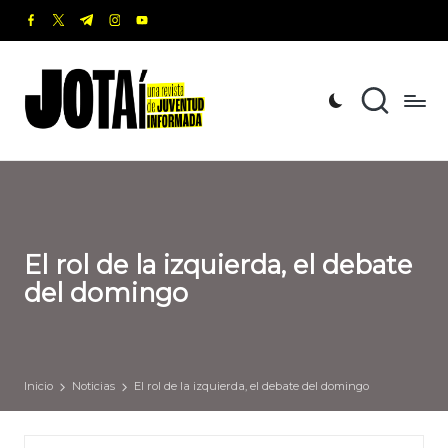
facebook.com
twitter.com
t.me
instagram.com
youtube.com
Saltar
al
J
Una
contenido
revista
o
de
t
Juventud
Informada
a
í
El rol de la izquierda, el debate
del domingo
Inicio
Noticias
El rol de la izquierda, el debate del domingo