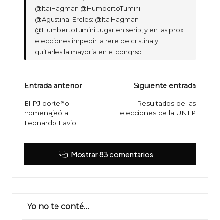
@ItaiHagman @HumbertoTumini
@Agustina_Eroles: @ItaiHagman
@HumbertoTumini Jugar en serio, y en las prox
elecciones impedir la rere de cristina y
quitarles la mayoria en el congrso
Navegación
Entrada anterior
Siguiente entrada
de
El PJ porteño
Resultados de las
homenajeó a
elecciones de la UNLP
entradas
Leonardo Favio
Mostrar 83 comentarios
Yo no te conté…