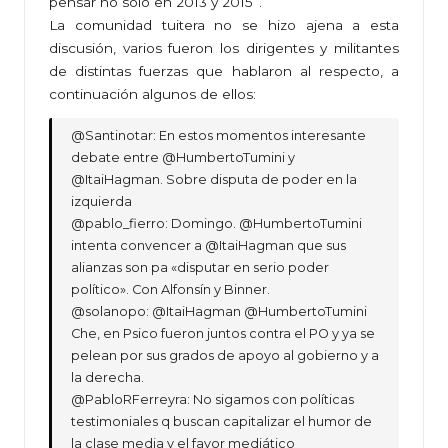
pensar no solo en 2013 y 2015”.
La comunidad tuitera no se hizo ajena a esta
discusión, varios fueron los dirigentes y militantes
de distintas fuerzas que hablaron al respecto, a
continuación algunos de ellos:
@Santinotar: En estos momentos interesante
debate entre @HumbertoTumini y
@ItaiHagman. Sobre disputa de poder en la
izquierda
intenta convencer a @ItaiHagman que sus
alianzas son pa «disputar en serio poder
político». Con Alfonsín y Binner.
@solanopo: @ItaiHagman @HumbertoTumini
Che, en Psico fueron juntos contra el PO y ya se
pelean por sus grados de apoyo al gobierno y a
la derecha.
@PabloRFerreyra: No sigamos con políticas
testimoniales q buscan capitalizar el humor de
la clase media y el favor mediático