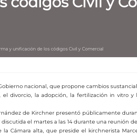
s códigos Civil y C
rma y unificación de los códigos Civil y Comercial
 Gobierno nacional, que propone cambios sustancia
 divorcio, la adopción, la fertilización in vitro y 
a Fernández de Kirchner presentó públicamente dura
discutida el martes a las 14 durante una reunión de
 la Cámara alta, que preside el kirchnerista Marc