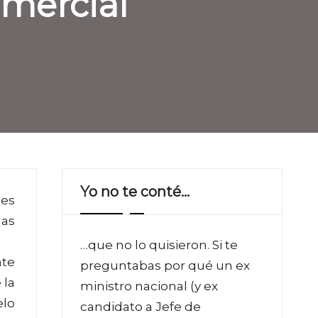
omercial
Yo no te conté…
les
las
…que no lo quisieron. Si te
nte
preguntabas por qué un ex
 la
ministro nacional (y ex
elo
candidato a Jefe de