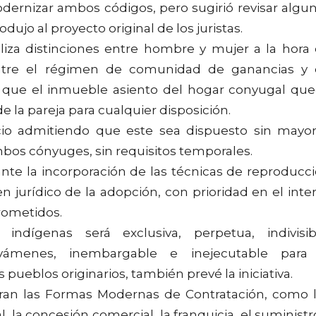
dernizar ambos códigos, pero sugirió revisar algu
dujo al proyecto original de los juristas.
aliza distinciones entre hombre y mujer a la hora
 entre el régimen de comunidad de ganancias y
 que el inmueble asiento del hogar conyugal qu
e la pareja para cualquier disposición.
rcio admitiendo que este sea dispuesto sin mayo
mbos cónyuges, sin requisitos temporales.
ante la incorporación de las técnicas de reproducc
n jurídico de la adopción, con prioridad en el inte
rometidos.
indígenas será exclusiva, perpetua, indivisib
ravámenes, inembargable e inejecutable para
 pueblos originarios, también prevé la iniciativa.
ran las Formas Modernas de Contratación, como 
l, la concesión comercial, la franquicia, el suministr