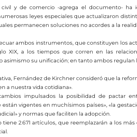
s civil y de comercio -agrega el documento- ha 
numerosas leyes especiales que actualizaron distin
 cuales permanecen soluciones no acordes a la reali
decuar ambos instrumentos, que constituyen los ac
lo XIX, a los tiempos que corren en las relacio
o asimismo su unificación; en tanto ambos regulan 
ciativa, Fernández de Kirchner consideró que la refo
 a nuestra vida cotidiana».
ambios impulsados la posibilidad de pactar en
 están vigentes en muchísimos países», «la gestac
udicial» y normas que faciliten la adopción.
o tiene 2.671 artículos, que reemplazarán a los más
ial.