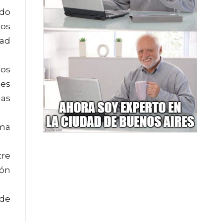
ido
tos
dad
tos
nes
las
rma
tre
ión
 de