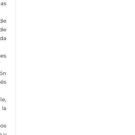
nas
 de
 de
eda
res
ión
rés
le,
 la
los
o y