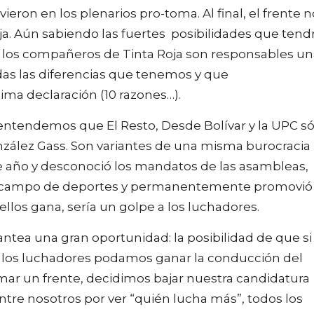
ron en los plenarios pro-toma. Al final, el frente n
oja. Aún sabiendo las fuertes posibilidades que tend
s, los compañeros de Tinta Roja son responsables u
das las diferencias que tenemos y que
ma declaración (10 razones…).
entendemos que El Resto, Desde Bolívar y la UPC só
nzález Gass. Son variantes de una misma burocracia
 año y desconoció los mandatos de las asambleas,
el campo de deportes y permanentemente promovió 
ellos gana, sería un golpe a los luchadores.
plantea una gran oportunidad: la posibilidad de que si
s los luchadores podamos ganar la conducción del
mar un frente, decidimos bajar nuestra candidatura
tre nosotros por ver “quién lucha más”, todos los