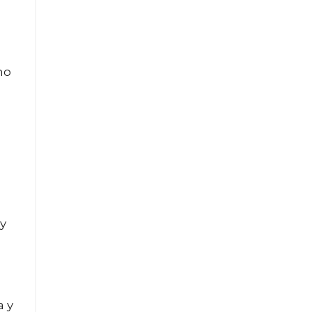
no
a
 y
a y