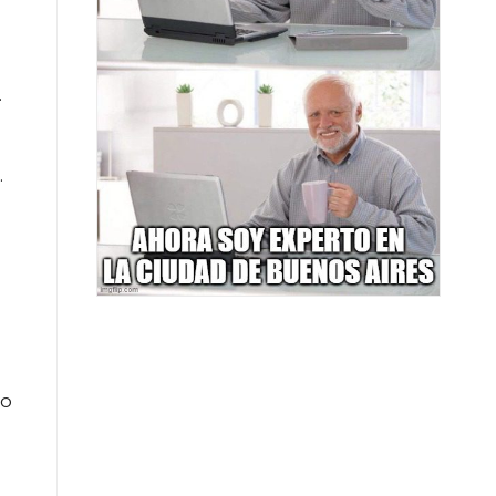
.
.
no