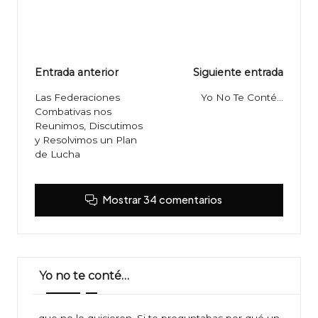
Navegación
Entrada anterior
Siguiente entrada
de
Las Federaciones
Yo No Te Conté…
Combativas nos
entradas
Reunimos, Discutimos
y Resolvimos un Plan
de Lucha
Mostrar 34 comentarios
Yo no te conté…
…que no lo quisieron. Si te preguntabas por qué un