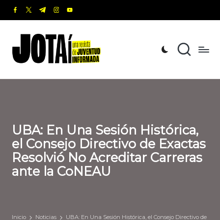
facebook.com
twitter.com
t.me
instagram.com
youtube.com
Saltar
al
J
Una
contenido
revista
o
de
t
Juventud
Informada
a
í
UBA: En Una Sesión Histórica,
el Consejo Directivo de Exactas
Resolvió No Acreditar Carreras
ante la CoNEAU
Inicio
Noticias
UBA: En Una Sesión Histórica, el Consejo Directivo de