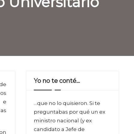
 Universitario
Yo no te conté…
 de
tos
s e
…que no lo quisieron. Si te
las
preguntabas por qué un ex
ministro nacional (y ex
candidato a Jefe de
ron