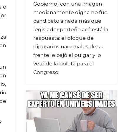
Gobierno) con una imagen
s e
medianamente digna no fue
dor
candidato a nada más que
legislador porteño acá está la
iza
respuesta: el bloque de
den
diputados nacionales de su
frente le bajó el pulgar y lo
vetó de la boleta para el
 un
Congreso.
con
io,
rio
 de
?