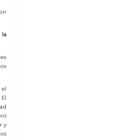
ron
 la
des
cos
 el
 El
dad
ero
r y
mos