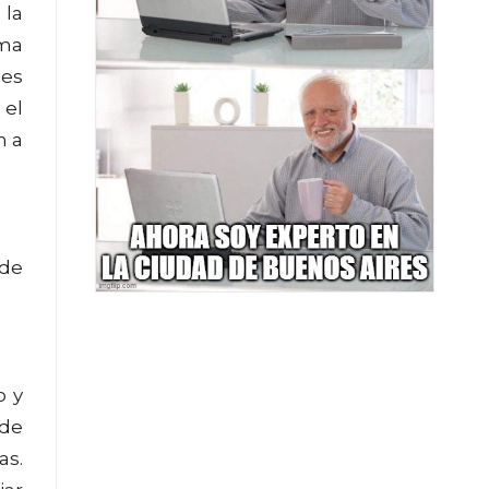
 la
ama
des
 el
n a
 de
o y
 de
as.