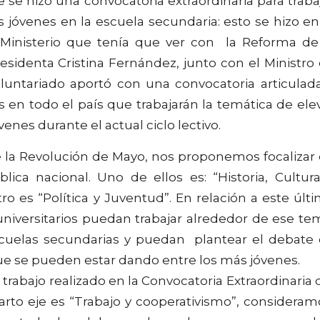
 se hizo una convocatoria extraordinaria para traba
s jóvenes en la escuela secundaria: esto se hizo en
Ministerio que tenía que ver con la Reforma de
sidenta Cristina Fernández, junto con el Ministro
oluntariado aportó con una convocatoria articulad
en todo el país que trabajarán la temática de ele
venes durante el actual ciclo lectivo.
e la Revolución de Mayo, nos proponemos focalizar
lica nacional. Uno de ellos es: “Historia, Cultur
ro es “Política y Juventud”. En relación a este últ
niversitarios puedan trabajar alrededor de ese te
scuelas secundarias y puedan plantear el debate
 que se pueden estar dando entre los más jóvenes.
 trabajo realizado en la Convocatoria Extraordinaria 
uarto eje es “Trabajo y cooperativismo”, considera