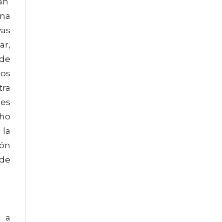
dan
ina
vas
ar,
 de
ios
tra
ses
cho
 la
ión
 de
n a