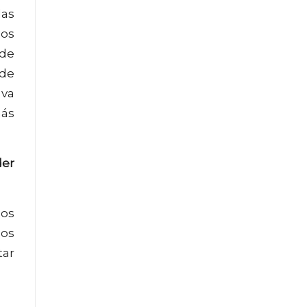
las
los
 de
 de
 va
más
der
mos
ños
tar