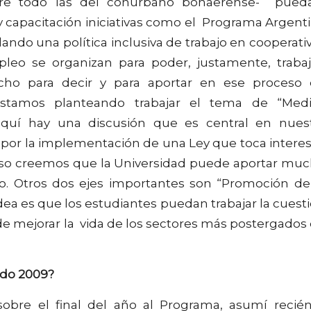
obre todo las del conurbano bonaerense- pue
 capacitación iniciativas como el Programa Argent
lando una política inclusiva de trabajo en cooperati
o se organizan para poder, justamente, trabaj
cho para decir y para aportar en ese proceso
 estamos planteando trabajar el tema de “Med
aquí hay una discusión que es central en nues
por la implementación de una Ley que toca intere
so creemos que la Universidad puede aportar mu
so. Otros dos ejes importantes son “Promoción de
idea es que los estudiantes puedan trabajar la cuest
 de mejorar la vida de los sectores más postergados
ado 2009?
bre el final del año al Programa, asumí recié