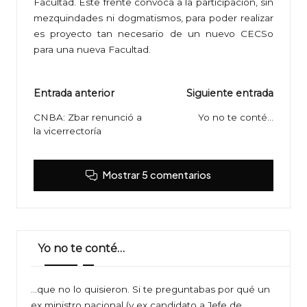
Facultad. Este frente convoca a la participación, sin
mezquindades ni dogmatismos, para poder realizar
es proyecto tan necesario de un nuevo CECSo
para una nueva Facultad.
Navegación
Entrada anterior
Siguiente entrada
de
CNBA: Zbar renunció a
Yo no te conté…
la vicerrectoría
entradas
Mostrar 5 comentarios
Yo no te conté…
…que no lo quisieron. Si te preguntabas por qué un
ex ministro nacional (y ex candidato a Jefe de