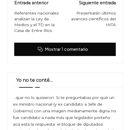
Navegación
Entrada anterior
Siguiente entrada
de
Referentes nacionales
Presentarán últimos
analizan la Ley de
avances científicos del
entradas
Medios y el 7D en la
INTA
Casa de Entre Ríos
Mostrar 1 comentario
Yo no te conté…
…que no lo quisieron. Si te preguntabas por qué un
ex ministro nacional (y ex candidato a Jefe de
Gobierno) con una imagen medianamente digna no
fue candidato a nada más que legislador porteño
acá está la respuesta: el bloque de diputados