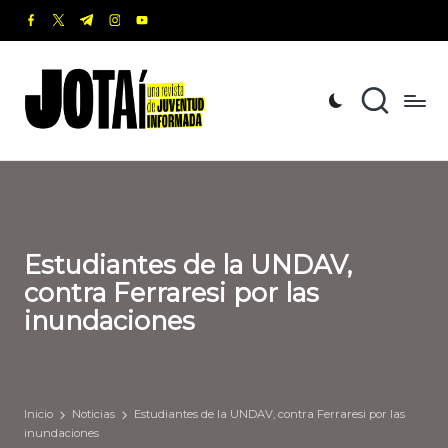
facebook.com
twitter.com
t.me
instagram.com
youtube.com
Saltar
al
J
Una
contenido
revista
o
de
t
Juventud
Informada
a
í
Estudiantes de la UNDAV,
contra Ferraresi por las
inundaciones
Inicio
Noticias
Estudiantes de la UNDAV, contra Ferraresi por las
inundaciones