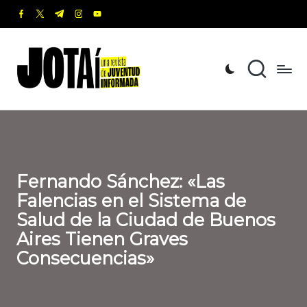
facebook.com
twitter.com
t.me
instagram.com
youtube.com
Saltar
al
J
Una
contenido
revista
o
de
t
Juventud
Informada
a
í
Fernando Sánchez: «Las
Falencias en el Sistema de
Salud de la Ciudad de Buenos
Aires Tienen Graves
Consecuencias»