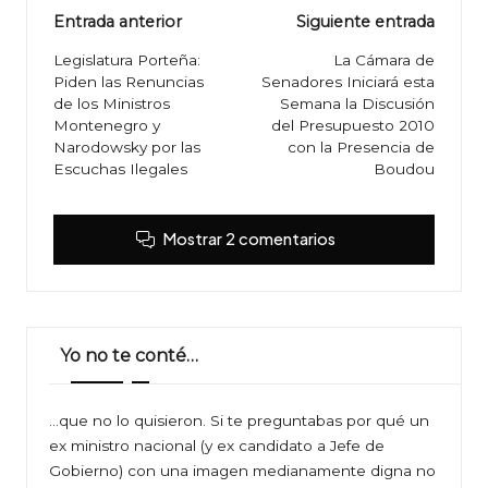
Navegación
Entrada anterior
Siguiente entrada
de
Legislatura Porteña:
La Cámara de
Piden las Renuncias
Senadores Iniciará esta
entradas
de los Ministros
Semana la Discusión
Montenegro y
del Presupuesto 2010
Narodowsky por las
con la Presencia de
Escuchas Ilegales
Boudou
Mostrar 2 comentarios
Yo no te conté…
…que no lo quisieron. Si te preguntabas por qué un
ex ministro nacional (y ex candidato a Jefe de
Gobierno) con una imagen medianamente digna no