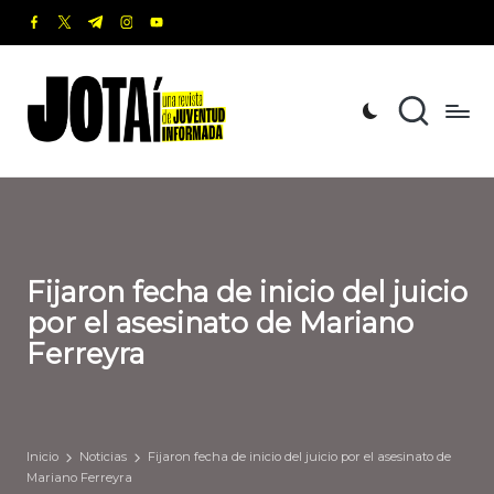
facebook.com
twitter.com
t.me
instagram.com
youtube.com
Saltar
al
J
Una
contenido
revista
o
de
t
Juventud
Informada
a
í
Fijaron fecha de inicio del juicio
por el asesinato de Mariano
Ferreyra
Inicio
Noticias
Fijaron fecha de inicio del juicio por el asesinato de
Mariano Ferreyra