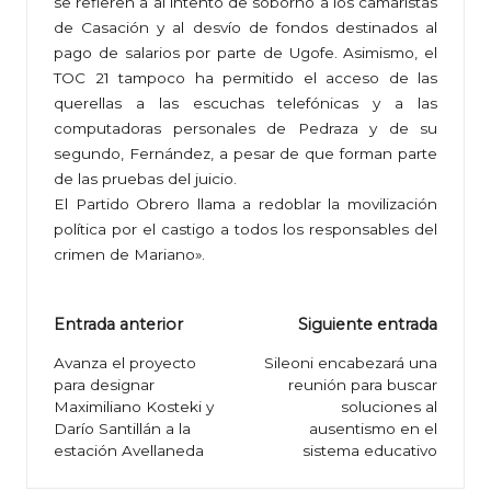
se refieren a al intento de soborno a los camaristas
de Casación y al desvío de fondos destinados al
pago de salarios por parte de Ugofe. Asimismo, el
TOC 21 tampoco ha permitido el acceso de las
querellas a las escuchas telefónicas y a las
computadoras personales de Pedraza y de su
segundo, Fernández, a pesar de que forman parte
de las pruebas del juicio.
El Partido Obrero llama a redoblar la movilización
política por el castigo a todos los responsables del
crimen de Mariano».
Navegación
Entrada anterior
Siguiente entrada
de
Avanza el proyecto
Sileoni encabezará una
para designar
reunión para buscar
entradas
Maximiliano Kosteki y
soluciones al
Darío Santillán a la
ausentismo en el
estación Avellaneda
sistema educativo