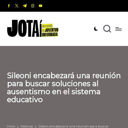
facebook.com
twitter.com
t.me
instagram.com
youtube.com
Saltar
al
J
Una
contenido
revista
o
de
t
Juventud
Informada
a
í
Sileoni encabezará una reunión
para buscar soluciones al
ausentismo en el sistema
educativo
Inicio
Noticias
Sileoni encabezará una reunión para buscar