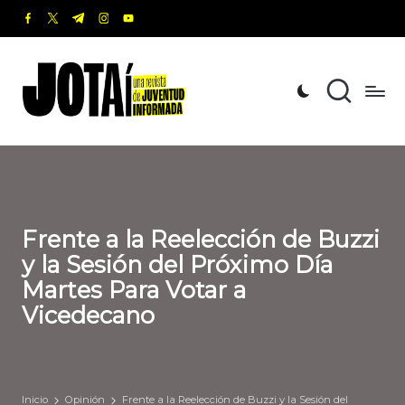
facebook.com
twitter.com
t.me
instagram.com
youtube.com
Saltar
al
J
Una
contenido
revista
o
de
t
Juventud
Informada
a
í
Frente a la Reelección de Buzzi
y la Sesión del Próximo Día
Martes Para Votar a
Vicedecano
Inicio
Opinión
Frente a la Reelección de Buzzi y la Sesión del