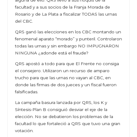
alguna de ello. QRS llevó a sus ñoquis de la
facultad y a sus socios de la Franja Morada de
Rosario y de La Plata a fiscalizar TODAS las urnas
del CBC.
QRS ganó las elecciones en los CBC montando un
fenomenal aparato “morado” y punteril. Controlaron
todas las urnas y sin embargo NO IMPUGNARON
NINGUNA ¿adonde está el fraude?
QRS apostó a todo para que El Frente no consiga
el consejero. Utilizaron un recurso de amparo
trucho para que las urnas no vayan al CBC, en
donde las firmas de dos jueces y un fiscal fueron
falsificadas.
La campaña basura lanzada por QRS, los K y
Síntesis-Plan B consiguió desviar el eje de la
elección. No se debatieron los problemas de la
facultad lo que fortaleció a QRS que tuvo una gran
votación.